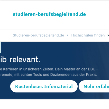
Studieren-berufsbegleitend.de
Hochschulen finden
Kostenloses Infomaterial
Mehr erfah