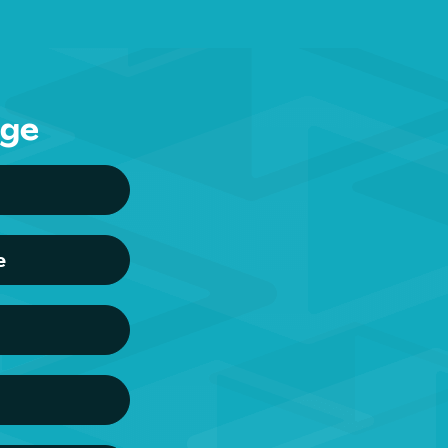
nge
e