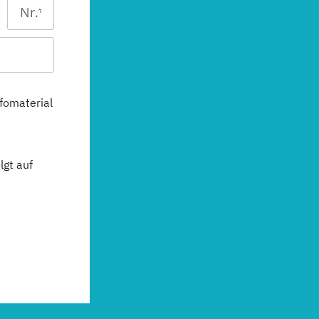
fomaterial
gt auf