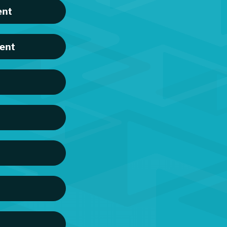
ent
ent