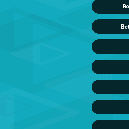
Be
Be