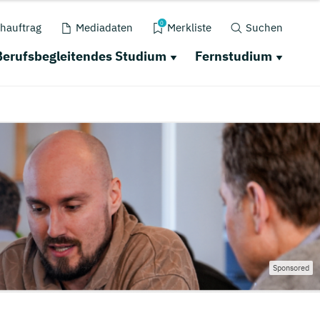
0
hauftrag
Mediadaten
Merkliste
Suchen
Berufsbegleitendes Studium
Fernstudium
Sponsored