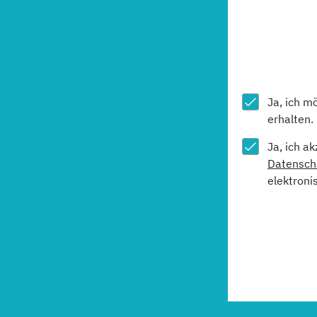
Ja, ich m
erhalten.
Ja, ich a
Datensch
elektroni