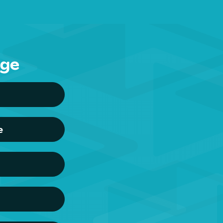
nge
e