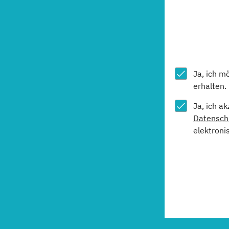
Ja, ich m
erhalten.
Ja, ich a
Datensch
elektroni