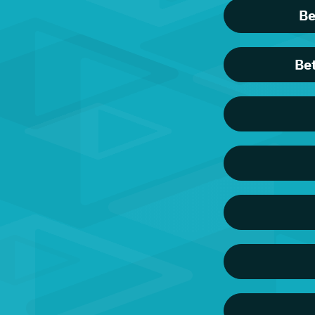
Be
Be