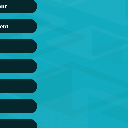
ent
ent