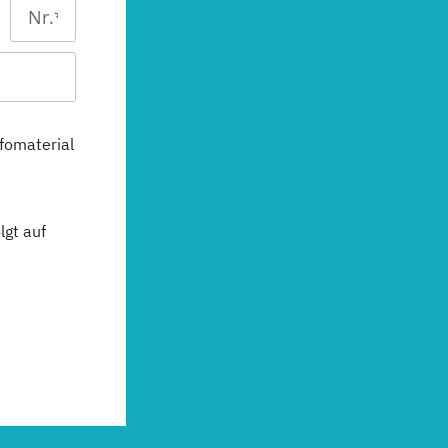
fomaterial
gt auf