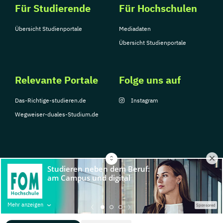
Für Studierende
Für Hochschulen
Übersicht Studienportale
Mediadaten
Übersicht Studienportale
Relevante Portale
Folge uns auf
Das-Richtige-studieren.de
Instagram
Wegweiser-duales-Studium.de
© Copyright 2026, TarGroup Media GmbH
Impressum
Über
Datenschutzerklärung
Nutzungsbedingungen
Barrier
Mehr anzeigen
Sponsored
uns