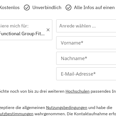
Kostenlos
Unverbindlich
Alle Infos auf einen
siere mich für:
Anrede wählen ...
Zertifikat - Functional Group Fitnesstrainer A-Lizenz
öchte noch von bis zu drei weiteren
Hochschulen
passendes In
kzeptiere die allgemeinen
Nutzungsbedingungen
und habe die
utzbestimmungen
wahrgenommen. Die Kontaktaufnahme erfol