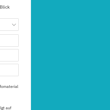
 Blick
fomaterial
gt auf