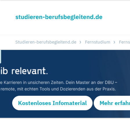
Studieren-berufsbegleitend.de
Fernstudium
Ferns
Kostenloses Infomaterial
Mehr erfah