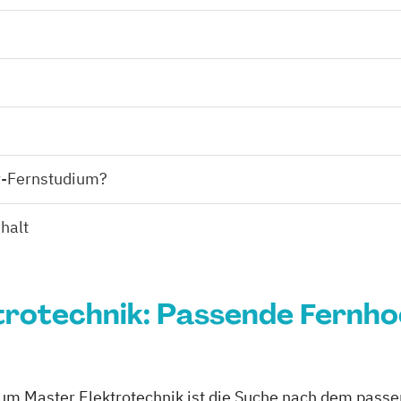
er-Fernstudium?
halt
trotechnik: Passende Fernh
zum Master Elektrotechnik ist die Suche nach dem pass