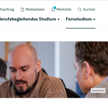
0
hauftrag
Mediadaten
Merkliste
Suchen
Berufsbegleitendes Studium
Fernstudium
Sponsored