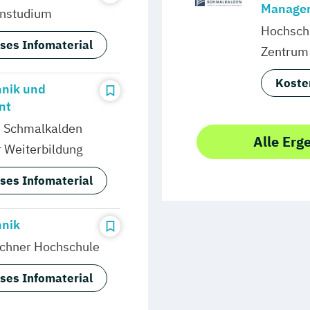
Manage
nstudium
Hochsch
ses Infomaterial
Zentrum 
Koste
hnik und
nt
 Schmalkalden
Alle Erg
 Weiterbildung
ses Infomaterial
hnik
chner Hochschule
ses Infomaterial