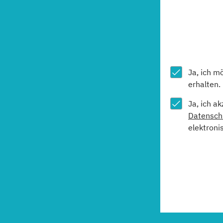
Ja, ich m
erhalten.
Ja, ich a
Datensch
elektroni