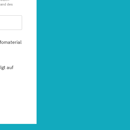
sand des
fomaterial
gt auf