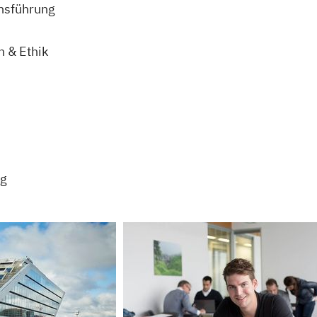
nsführung
n & Ethik
ng