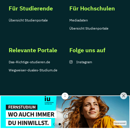
Für Studierende
Für Hochschulen
Übersicht Studienportale
Mediadaten
Übersicht Studienportale
Relevante Portale
Folge uns auf
Das-Richtige-studieren.de
Instagram
Wegweiser-duales-Studium.de
© Copyright 2026, TarGroup Media GmbH
Impressum
Über
Datenschutzerklärung
Nutzungsbedingungen
Barrier
Sponsored
uns