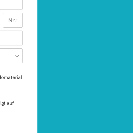
fomaterial
gt auf