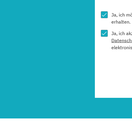
Ja, ich m
erhalten.
Ja, ich a
Datensch
elektroni