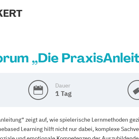
KERT
orum „Die PraxisAnlei
Dauer
1 Tag
leitung“ zeigt auf, wie spielerische Lernmethoden gezi
based Learning hilft nicht nur dabei, komplexe Sachver
oziale und emotionale Kompetenzen der Auszubildenden.