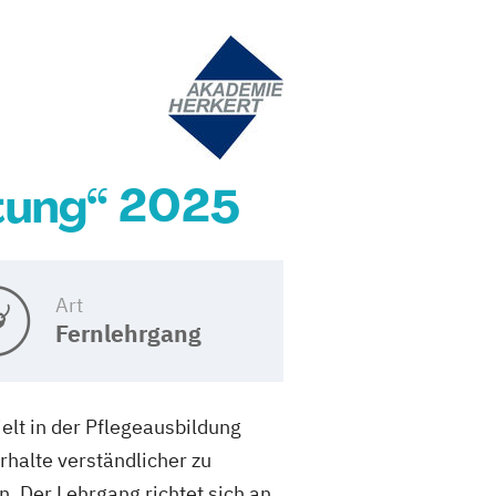
tung“ 2025
Art
Fernlehrgang
elt in der Pflegeausbildung
halte verständlicher zu
 Der Lehrgang richtet sich an