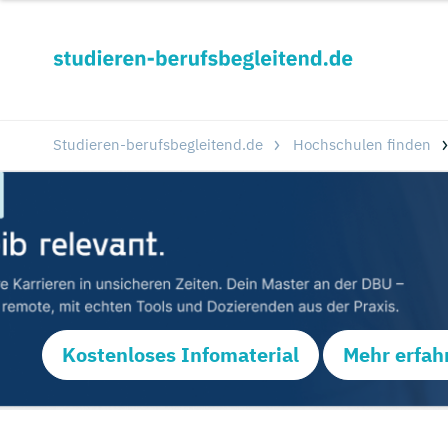
Studieren-berufsbegleitend.de
Hochschulen finden
Kostenloses Infomaterial
Mehr erfah