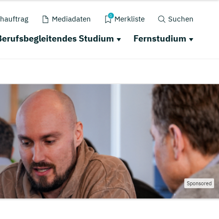
0
hauftrag
Mediadaten
Merkliste
Suchen
Berufsbegleitendes Studium
Fernstudium
Sponsored