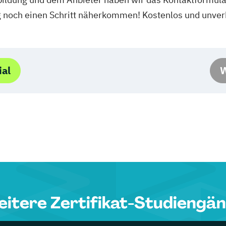
g noch einen Schritt näherkommen! Kostenlos und unverb
ial
W
itere Zertifikat-Studiengä