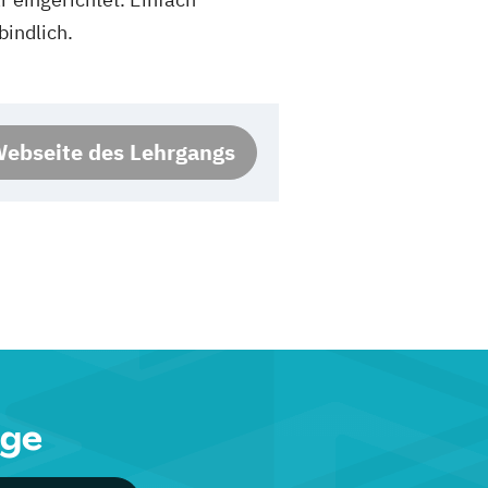
indlich.
ebseite des Lehrgangs
nge