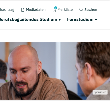
0
hauftrag
Mediadaten
Merkliste
Suchen
Berufsbegleitendes Studium
Fernstudium
Sponsored