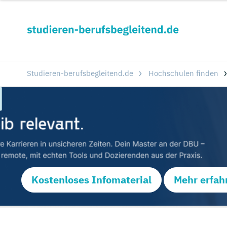
Studieren-berufsbegleitend.de
Hochschulen finden
Kostenloses Infomaterial
Mehr erfah