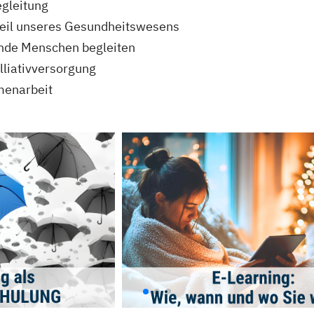
egleitung
dteil unseres Gesundheitswesens
nde Menschen begleiten
lliativversorgung
menarbeit