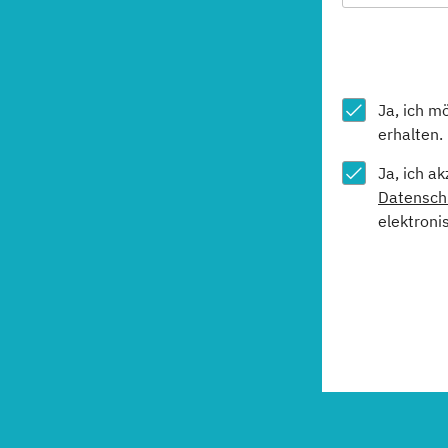
Ja, ich m
erhalten.
Ja, ich a
Datensch
elektroni