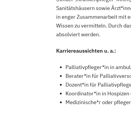
Sanitätshäusern sowie Ärzt*in
in enger Zusammenarbeit mit er
Wissen zu vermitteln. Durch das
absolviert werden.
Karriereaussichten u. a.:
Palliativpfleger*in in ambu
Berater*in für Palliativver
Dozent*in für Palliativpfle
Koordinator*in in Hospizen 
Medizinische*r oder pflege