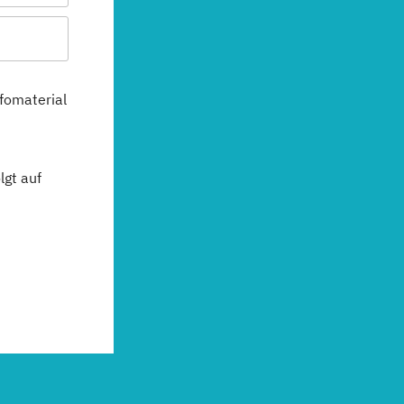
fomaterial
gt auf