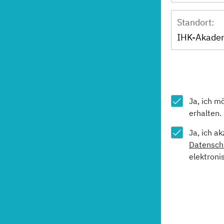
Standort:
IHK-Akade
Ja, ich m
erhalten.
Ja, ich a
Datensch
elektroni