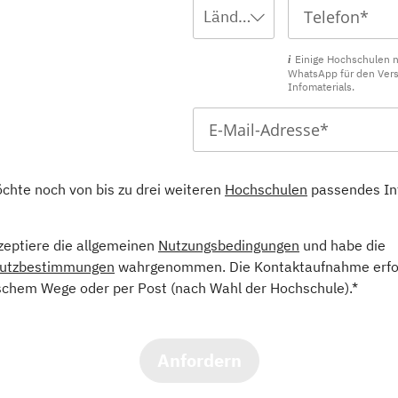
Ländervorwahl wählen ...
Einige Hochschulen 
WhatsApp für den Ver
Infomaterials.
öchte noch von bis zu drei weiteren
Hochschulen
passendes In
kzeptiere die allgemeinen
Nutzungsbedingungen
und habe die
utzbestimmungen
wahrgenommen. Die Kontaktaufnahme erfol
schem Wege oder per Post (nach Wahl der Hochschule).*
Anfordern