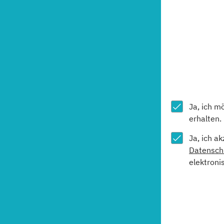
Ja, ich m
erhalten.
Ja, ich a
Datensch
elektroni