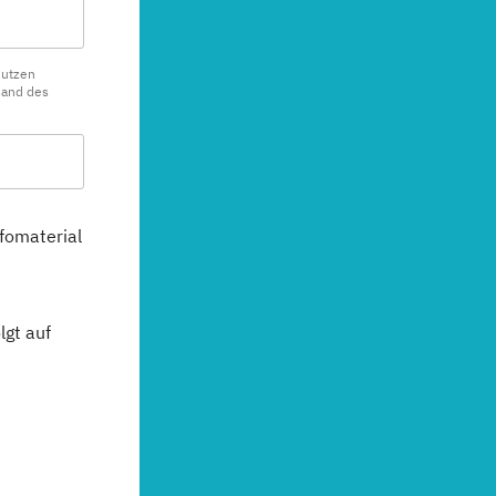
nutzen
sand des
fomaterial
gt auf