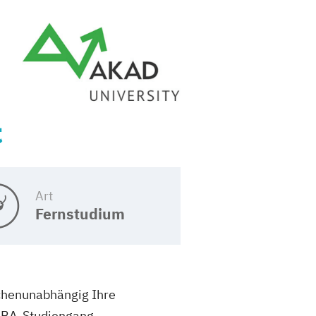
t
Art
Fernstudium
chenunabhängig Ihre
 MBA-Studiengang