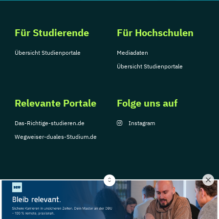
Für Studierende
Für Hochschulen
Übersicht Studienportale
Mediadaten
Übersicht Studienportale
Relevante Portale
Folge uns auf
Das-Richtige-studieren.de
Instagram
Wegweiser-duales-Studium.de
© Copyright 2026, TarGroup Media GmbH
Impressum
Über
Datenschutzerklärung
Nutzungsbedingungen
Barrier