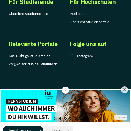
Für Studierende
Für Hochschulen
Übersicht Studienportale
Mediadaten
Übersicht Studienportale
Relevante Portale
Folge uns auf
Das-Richtige-studieren.de
Instagram
Wegweiser-duales-Studium.de
© Copyright 2026, TarGroup Media GmbH
Impressum
Über
Datenschutzerklärung
Nutzungsbedingungen
Barrier
Sponsored
uns
Infomaterial anfordern
Zur Hochschule