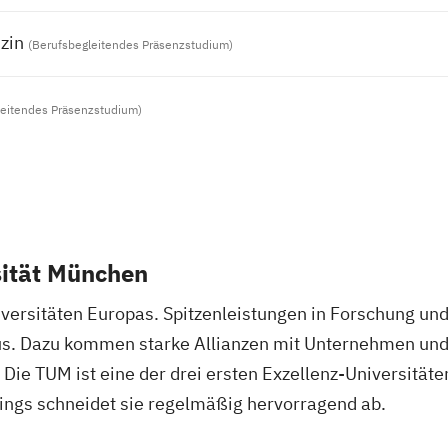
zin
(Berufsbegleitendes Präsenzstudium)
leitendes Präsenzstudium)
sität München
­si­täten Eu­ro­pas. Spitzen­leis­tungen in Forschung und Leh­
aus. Da­zu kommen star­ke Allianzen mit Un­ter­neh­men und
e TUM ist ei­ne der drei ersten Ex­zel­lenz-Uni­ver­si­täte
s schnei­det sie re­gel­mä­ßig her­vor­ra­gend ab.