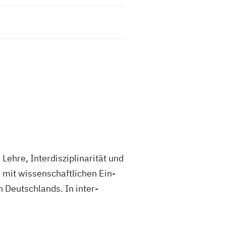
re, In­ter­dis­zi­pli­na­ri­tät und
 mit wissen­schaft­lichen Ein­
n Deutsch­lands. In in­ter­