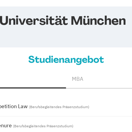
 Universität München
Studienangebot
MBA
petition Law
(Berufsbegleitendes Präsenzstudium)
enure
(Berufsbegleitendes Präsenzstudium)