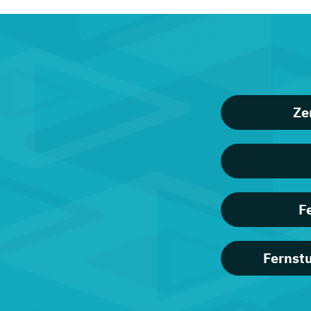
Ze
F
Fernst