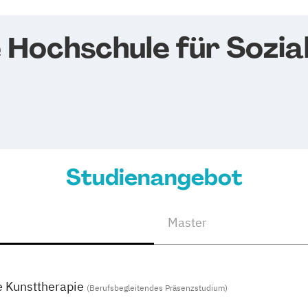
e Hochschule für Sozi
Studienangebot
Master
e Kunsttherapie
(Berufsbegleitendes Präsenzstudium)