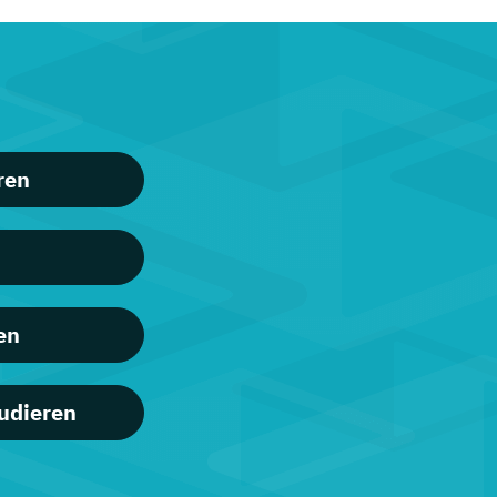
ren
en
udieren