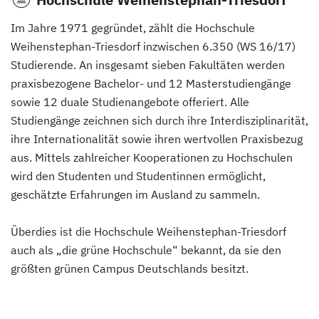
Im Jahre 1971 gegründet, zählt die Hochschule
Landwirtschaft
(Duales Studium)
Weihenstephan-Triesdorf inzwischen 6.350 (WS 16/17)
Studierende. An insgesamt sieben Fakultäten werden
Lebensmittelmanagement
(Duales Studium)
praxisbezogene Bachelor- und 12 Masterstudiengänge
sowie 12 duale Studienangebote offeriert. Alle
Studiengänge zeichnen sich durch ihre Interdisziplinarität,
Wassertechnologie
(Duales Studium)
ihre Internationalität sowie ihren wertvollen Praxisbezug
aus. Mittels zahlreicher Kooperationen zu Hochschulen
Wirtschaftsingenieurwesen Agrarmarketing und
wird den Studenten und Studentinnen ermöglicht,
Management
(Duales Studium)
geschätzte Erfahrungen im Ausland zu sammeln.
Agribusiness
(Duales Studium)
Überdies ist die Hochschule Weihenstephan-Triesdorf
auch als „die grüne Hochschule“ bekannt, da sie den
größten grünen Campus Deutschlands besitzt.