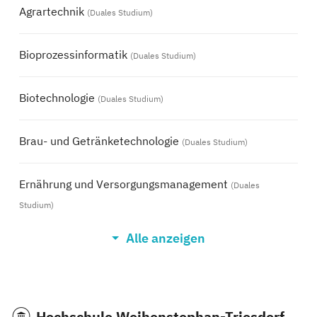
Agrartechnik
(Duales Studium)
Bioprozessinformatik
(Duales Studium)
Biotechnologie
(Duales Studium)
Brau- und Getränketechnologie
(Duales Studium)
Ernährung und Versorgungsmanagement
(Duales
Studium)
Alle anzeigen
Gartenbau - Produktion, Handel, Dienstleistungen
(Duales Studium)
Landschaftsbau und -Management
(Duales Studium)
Hochschule Weihenstephan-Triesdorf