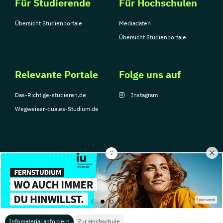
Für Studierende
Für Hochschulen
Übersicht Studienportale
Mediadaten
Übersicht Studienportale
Relevante Portale
Folge uns auf
Das-Richtige-studieren.de
Instagram
Wegweiser-duales-Studium.de
© Copyright 2026, TarGroup Media GmbH
Impressum
Über
Datenschutzerklärung
Nutzungsbedingungen
Barrier
Sponsored
uns
Infomaterial anfordern
Zur Hochschule