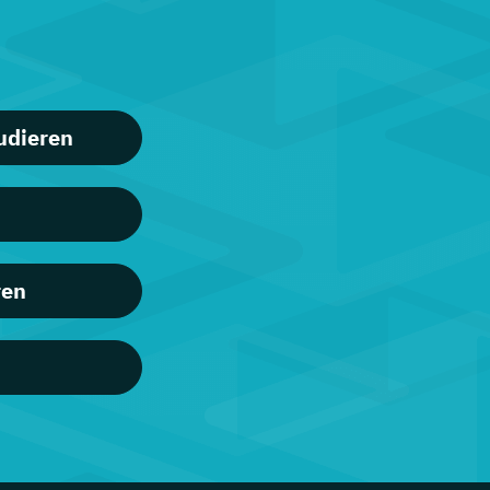
udieren
ren