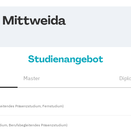
 Mittweida
Studienangebot
Master
Dipl
leitendes Präsenzstudium, Fernstudium)
dium, Berufsbegleitendes Präsenzstudium)