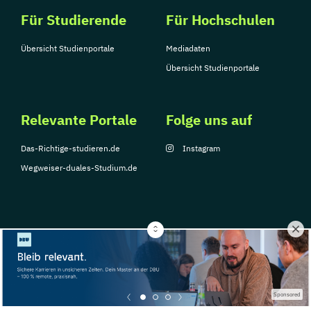
Für Studierende
Für Hochschulen
Übersicht Studienportale
Mediadaten
Übersicht Studienportale
Relevante Portale
Folge uns auf
Das-Richtige-studieren.de
Instagram
Wegweiser-duales-Studium.de
© Copyright 2026, TarGroup Media GmbH
Impressum
Über
Datenschutzerklärung
Nutzungsbedingungen
Barrier
Sponsored
uns