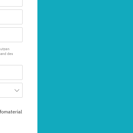
nutzen
sand des
fomaterial