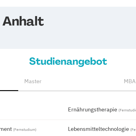
 Anhalt
Studienangebot
Master
MBA
Ernährungstherapie
(Fernstud
ement
Lebensmitteltechnologie
(Fernstudium)
(Fe