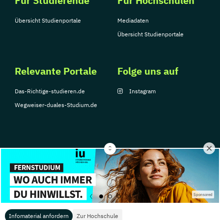
Für Studierende
Für Hochschulen
Übersicht Studienportale
Mediadaten
Übersicht Studienportale
Relevante Portale
Folge uns auf
Das-Richtige-studieren.de
Instagram
Wegweiser-duales-Studium.de
© Copyright 2026, TarGroup Media GmbH
Impressum
Über
Datenschutzerklärung
Nutzungsbedingungen
Barrier
Sponsored
uns
Infomaterial anfordern
Zur Hochschule