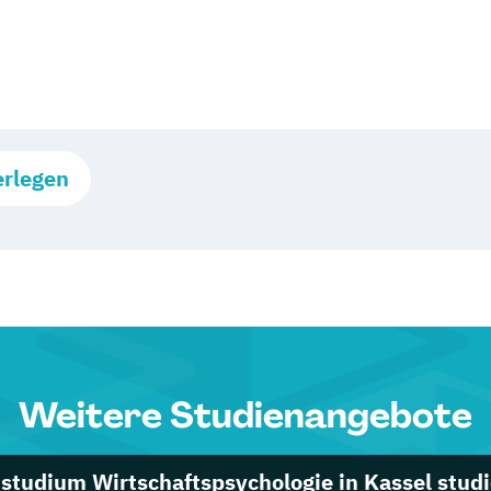
erlegen
Weitere Studienangebote
studium Wirtschaftspsychologie in Kassel stud