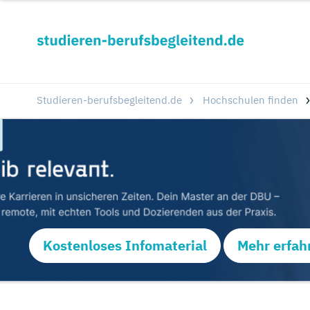
Studieren-berufsbegleitend.de
Hochschulen finden
Kostenloses Infomaterial
Mehr erfah