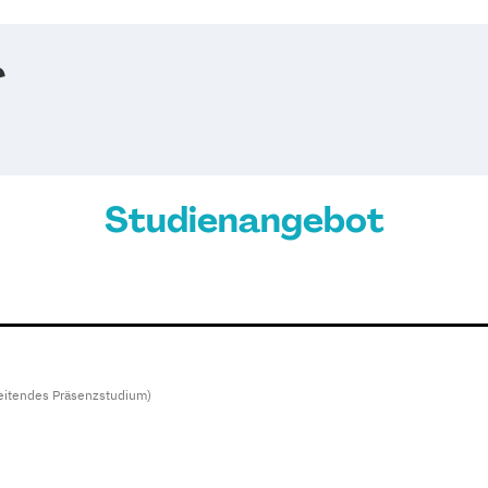
r
Studienangebot
eitendes Präsenzstudium)