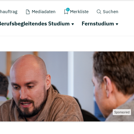
0
hauftrag
Mediadaten
Merkliste
Suchen
Berufsbegleitendes Studium
Fernstudium
Sponsored