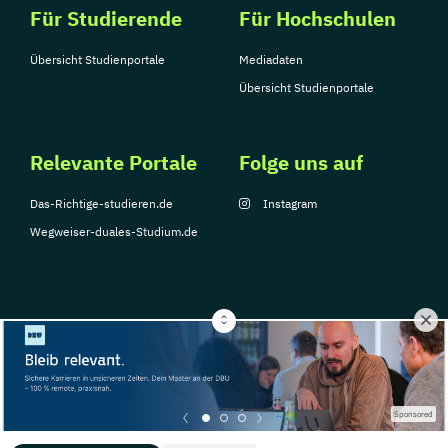
Für Studierende
Für Hochschulen
Übersicht Studienportale
Mediadaten
Übersicht Studienportale
Relevante Portale
Folge uns auf
Das-Richtige-studieren.de
Instagram
Wegweiser-duales-Studium.de
© Copyright 2026, TarGroup Media GmbH
Impressum
Über
Datenschutzerklärung
Nutzungsbedingungen
Barrier
Sponsored
uns