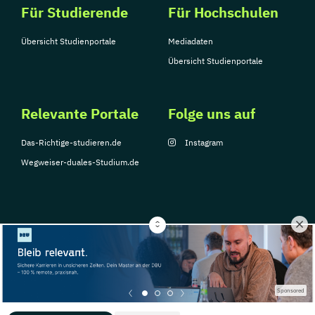
Für Studierende
Für Hochschulen
Übersicht Studienportale
Mediadaten
Übersicht Studienportale
Relevante Portale
Folge uns auf
Das-Richtige-studieren.de
Instagram
Wegweiser-duales-Studium.de
© Copyright 2026, TarGroup Media GmbH
Impressum
Über
Datenschutzerklärung
Nutzungsbedingungen
Barrier
Sponsored
uns