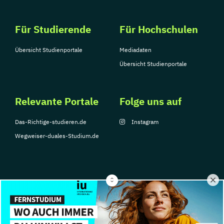
Für Studierende
Für Hochschulen
Übersicht Studienportale
Mediadaten
Übersicht Studienportale
Relevante Portale
Folge uns auf
Das-Richtige-studieren.de
Instagram
Wegweiser-duales-Studium.de
© Copyright 2026, TarGroup Media GmbH
Impressum
Über
Datenschutzerklärung
Nutzungsbedingungen
Barrier