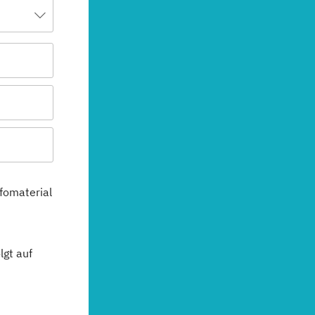
fomaterial
gt auf