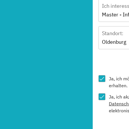
Ich interes
Master - In
Standort:
Oldenburg
Ja, ich m
erhalten.
Ja, ich a
Datensch
elektroni