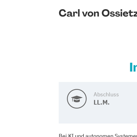
Carl von Ossiet
I
Abschluss
LL.M.
Bei KI und autonomen Systemen 