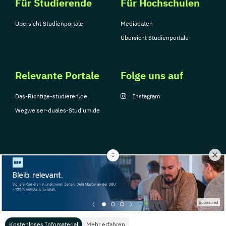
Für Studierende
Für Hochschulen
Übersicht Studienportale
Mediadaten
Übersicht Studienportale
Relevante Portale
Folge uns auf
Das-Richtige-studieren.de
Instagram
Wegweiser-duales-Studium.de
© Copyright 2026, TarGroup Media GmbH
Impressum
Über
Datenschutzerklärung
Nutzungsbedingungen
Barrier
Sponsored
uns
Kostenloses Infomaterial
Mehr erfahren