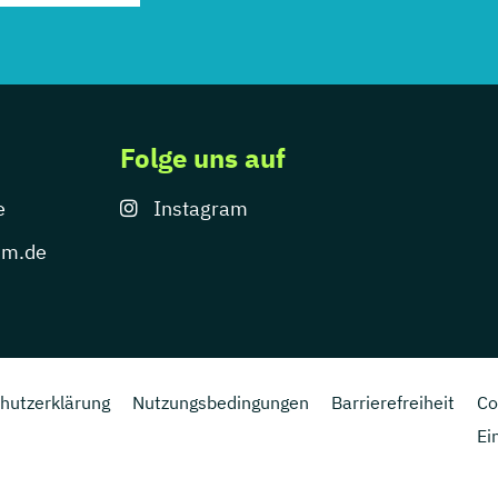
Folge uns auf
e
Instagram
um.de
hutzerklärung
Nutzungsbedingungen
Barrierefreiheit
Co
Ei