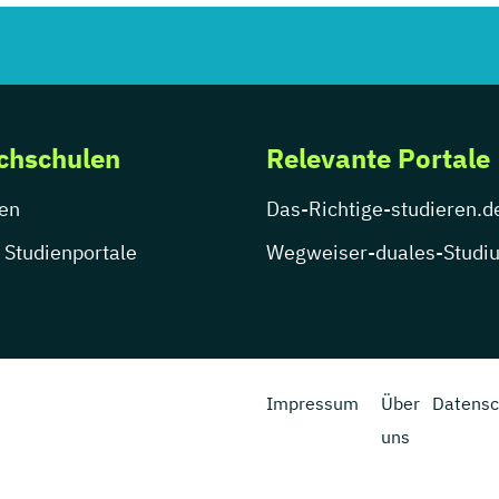
chschulen
Relevante Portale
en
Das-Richtige-studieren.d
 Studienportale
Wegweiser-duales-Studi
Impressum
Über
Datensc
uns