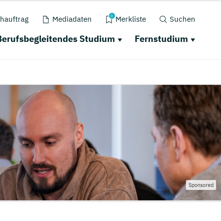
0
hauftrag
Mediadaten
Merkliste
Suchen
Berufsbegleitendes Studium
Fernstudium
Sponsored