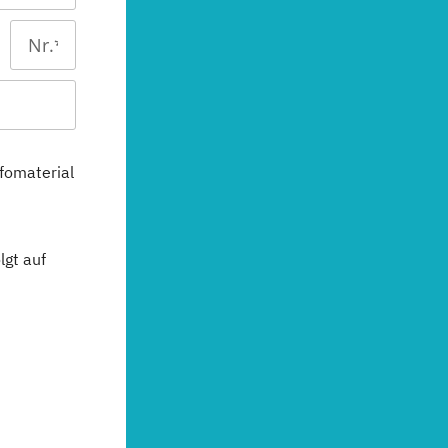
fomaterial
gt auf