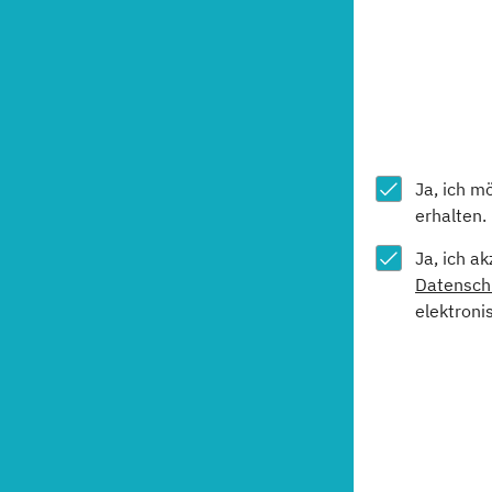
Ja, ich m
erhalten.
Ja, ich a
Datensch
elektroni