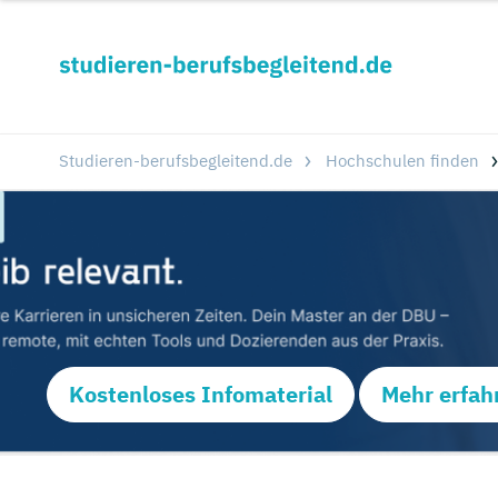
Studieren-berufsbegleitend.de
Hochschulen finden
Kostenloses Infomaterial
Mehr erfah