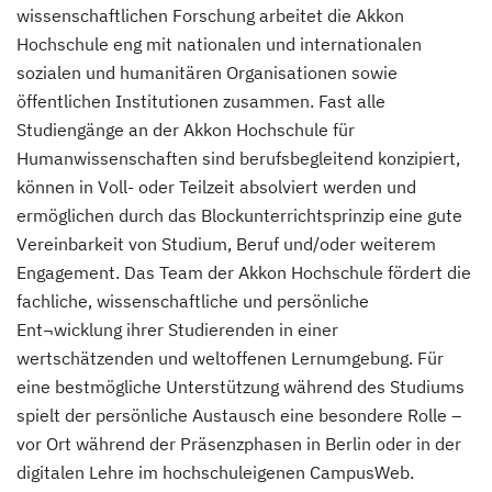
wissenschaftlichen Forschung arbeitet die Akkon
Hochschule eng mit nationalen und internationalen
Management in der Gesundheitswirtschaft:
sozialen und humanitären Organisationen sowie
Gesundheitsmanagement B.A.
(Berufsbegleitendes
öffentlichen Institutionen zusammen. Fast alle
Präsenzstudium)
Studiengänge an der Akkon Hochschule für
Humanwissenschaften sind berufsbegleitend konzipiert,
Management in der Gesundheitswirtschaft:
können in Voll- oder Teilzeit absolviert werden und
Pflegemanagement B.A.
(Berufsbegleitendes
ermöglichen durch das Blockunterrichtsprinzip eine gute
Präsenzstudium)
Vereinbarkeit von Studium, Beruf und/oder weiterem
Engagement. Das Team der Akkon Hochschule fördert die
Medizin- und Notfallpädagogik B.A.
fachliche, wissenschaftliche und persönliche
(Berufsbegleitendes
Ent¬wicklung ihrer Studierenden in einer
Präsenzstudium)
wertschätzenden und weltoffenen Lernumgebung. Für
eine bestmögliche Unterstützung während des Studiums
Pädagogik im Gesundheitswesen B.A.
spielt der persönliche Austausch eine besondere Rolle –
(Berufsbegleitendes Präsenzstudium)
vor Ort während der Präsenzphasen in Berlin oder in der
digitalen Lehre im hochschuleigenen CampusWeb.