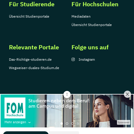
Für Studierende
Für Hochschulen
Übersicht Studienportale
Mediadaten
Übersicht Studienportale
Relevante Portale
Folge uns auf
Das-Richtige-studieren.de
Instagram
Wegweiser-duales-Studium.de
© Copyright 2026, TarGroup Media GmbH
Impressum
Über
Datenschutzerklärung
Nutzungsbedingungen
Barrier
Mehr anzeigen
Sponsored
uns