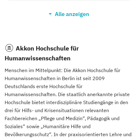
Leitung und Management in
Alle anzeigen
Kindertageseinrichtungen B.A.
(Berufsbegleitendes
Präsenzstudium)
Management in der Gefahrenabwehr:
Akkon Hochschule für
Katastrophenmanagement B.Sc.
(Berufsbegleitendes
Humanwissenschaften
Präsenzstudium)
Menschen im Mittelpunkt: Die Akkon Hochschule für
Humanwissenschaften in Berlin ist seit 2009
Management in der Gefahrenabwehr:
Deutschlands erste Hochschule für
Rettungsdienstmanagement B.Sc.
(Berufsbegleitendes
Humanwissenschaften. Die staatlich anerkannte private
Präsenzstudium)
Hochschule bietet interdisziplinäre Studiengänge in den
drei für Hilfs- und Krisensituationen relevanten
Management in der Gefahrenabwehr:
Fachbereichen „Pflege und Medizin“, Pädagogik und
Rettungsdienst- und Katastrophenmanagement
Soziales“ sowie „Humanitäre Hilfe und
B.Sc.
(Berufsbegleitendes Präsenzstudium)
Bevölkerungsschutz“. In der praxisorientierten Lehre und