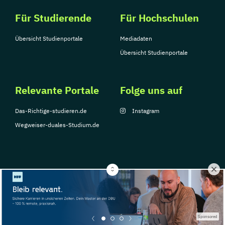
Für Studierende
Für Hochschulen
Übersicht Studienportale
Mediadaten
Übersicht Studienportale
Relevante Portale
Folge uns auf
Das-Richtige-studieren.de
Instagram
Wegweiser-duales-Studium.de
© Copyright 2026, TarGroup Media GmbH
Impressum
Über
Datenschutzerklärung
Nutzungsbedingungen
Barrier
Sponsored
uns