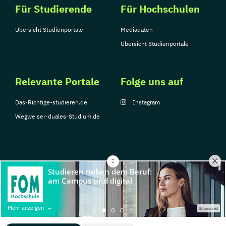
Für Studierende
Für Hochschulen
Übersicht Studienportale
Mediadaten
Übersicht Studienportale
Relevante Portale
Folge uns auf
Das-Richtige-studieren.de
Instagram
Wegweiser-duales-Studium.de
© Copyright 2026, TarGroup Media GmbH
Impressum
Über
Datenschutzerklärung
Nutzungsbedingungen
Barrier
Mehr anzeigen
Sponsored
uns