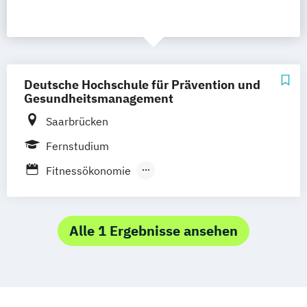
Deutsche Hochschule für Prävention und
Gesundheitsmanagement
Saarbrücken
Fernstudium
Fitnessökonomie
Prävention und Gesundheitsmanagement
Sport-/Gesundheitsmanagement
Sportökonomie
Alle 1 Ergebnisse ansehen