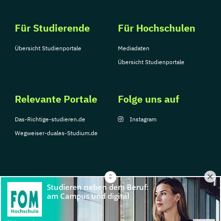
Für Studierende
Für Hochschulen
Übersicht Studienportale
Mediadaten
Übersicht Studienportale
Relevante Portale
Folge uns auf
Das-Richtige-studieren.de
Instagram
Wegweiser-duales-Studium.de
© Copyright 2026, TarGroup Media GmbH
Impressum
Über
Datenschutzerklärung
Nutzungsbedingungen
Barrier