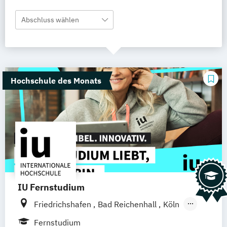
Abschluss wählen
Hochschule des Monats
IU Fernstudium
Friedrichshafen
Bad Reichenhall
Köln
Rostock
Freiburg
Kiel
Fernstudium