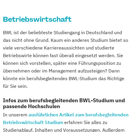
Sozialmanagement
Sozialmanagement
Tourismusmanagement
UX-Design
Sozialpädagogik und Inklusion
Betriebswirtschaft
Wirtschaftsinformatik
Sportmanagement
Wirtschaftsingenieurwesen (Teilzeit und
BWL ist der beliebteste Studiengang in Deutschland und
Supply Chain Management
Vollzeit)
das nicht ohne Grund. Kaum ein anderes Studium bietet so
Tourismusmanagement
UX Design
Wirtschaftsingenieurwesen mit
viele verschiedene Karriereaussichten und studierte
Umweltingenieurwesen
Vertragsrecht
Schwerpunkt Nachhaltigkeit
Betriebswirte können fast überall eingesetzt werden. Sie
Wirtschaftsinformatik (DE/EN)
Wirtschaftspsychologie
können sich vorstellen, später eine Führungsposition zu
Wirtschaftsingenieurwesen
Wirtschaftspsychologie mit Schwerpunkt
übernehmen oder im Management aufzusteigen? Dann
Wirtschaftsingenieurwesen (DE/EN)
Digitalisierung
könnte ein berufsbegleitendes BWL-Studium das Richtige
Wirtschaftsingenieurwesen Medizintechnik
Wirtschaftsrecht
für Sie sein.
Wirtschaftsrecht mit internationalen
Wirtschaftspsychologie (DE/EN)
Infos zum berufsbegleitenden BWL-Studium und
Aspekten
passende Hochschulen
Wirtschaftsrecht
In unserem
ausführlichen Artikel zum berufsbegleitenden
Betriebswirtschaft Studium
erfahren Sie alles zu
Studienablauf, Inhalten und Voraussetzungen. Außerdem