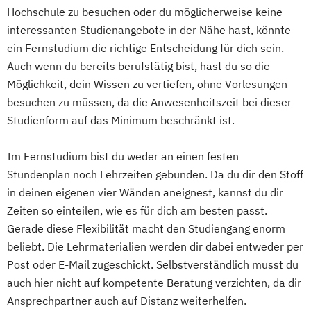
Sportmanagement
i.V.
Leverkusen
Osnabrück
Solingen
Hochschule zu besuchen oder du möglicherweise keine
Wirtschaftspsychologie
Wirtschaftsrecht
Product Management (DE/EN)
Logopädie
Mechatronik
interessanten Studienangebote in der Nähe hast, könnte
Heidelberg
Herne
Neuss
Darmstadt
Produktdesign
Medical Fitness & Athletic Management
ein Fernstudium die richtige Entscheidung für dich sein.
Paderborn
Regensburg
Ingolstadt
Projektmanagement (DE/EN)
Medizinalfachberufe
Auch wenn du bereits berufstätig bist, hast du so die
Würzburg
Fürth
Wolfsburg
Bremen
Psychologie
Public Health
Naturheilkunde und komplementäre
Möglichkeit, dein Wissen zu vertiefen, ohne Vorlesungen
Erlenbach
Euskirchen
Frechen
Public Management
Heilverfahren
besuchen zu müssen, da die Anwesenheitszeit bei dieser
Griesheim
Hamburg
Kornwestheim
Public Management für
Studienform auf das Minimum beschränkt ist.
Osteopathie i.V.
Leichlingen
Leonberg
Lilienthal
Verwaltungsfachangestellte
Pharmamanagement und
Miesbach
Unterhaching
Weilheim
Public Relations und Kommunikation
Im Fernstudium bist du weder an einen festen
Pharmaproduktion
Wildau
Stundenplan noch Lehrzeiten gebunden. Da du dir den Stoff
Pädagogik
Pädagogik für Bildung
Physician Assistant
Physiotherapie
in deinen eigenen vier Wänden aneignest, kannst du dir
Beratung und Personalentwicklung
Prozess- und Produktdesign
Psychologie
Zeiten so einteilen, wie es für dich am besten passt.
Pädagogik
Bildungsberatung und Leitung
Psychologie mit Schwerpunkt Klinische
Gerade diese Flexibilität macht den Studiengang enorm
Robotics (DE/EN)
Social Media
Psychologie und Psychologisches
beliebt. Die Lehrmaterialien werden dir dabei entweder per
Softwareentwicklung (DE/EN)
Empowerment
Post oder E-Mail zugeschickt. Selbstverständlich musst du
Soziale Arbeit
Psychosoziale Beratung in Sozialer Arbeit
auch hier nicht auf kompetente Beratung verzichten, da dir
Soziale Arbeit Schwerpunkt Kinder und
Sicherheitsmanagement
Soziale Arbeit
Ansprechpartner auch auf Distanz weiterhelfen.
Jugendliche