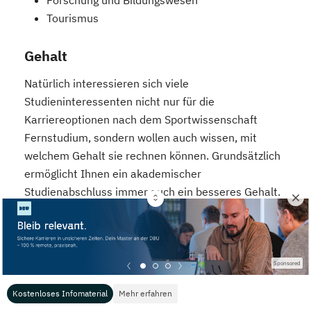
Forschung und Bildungswesen
Tourismus
Gehalt
Natürlich interessieren sich viele
Studieninteressenten nicht nur für die
Karriereoptionen nach dem Sportwissenschaft
Fernstudium, sondern wollen auch wissen, mit
welchem Gehalt sie rechnen können. Grundsätzlich
ermöglicht Ihnen ein akademischer
Studienabschluss immer auch ein besseres Gehalt.
Mit einem abgeschlossenen Fernstudium haben Sie
gute Argumente für die nächste Gehaltsverhandlung
auf Ihrer Seite.
Sponsored
Leider können wir Ihnen aber nicht genau sagen, mit
Kostenloses Infomaterial
Mehr erfahren
welchem Gehalt Sie als Sportwissenschaftler