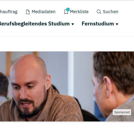
0
hauftrag
Mediadaten
Merkliste
Suchen
Berufsbegleitendes Studium
Fernstudium
Sponsored