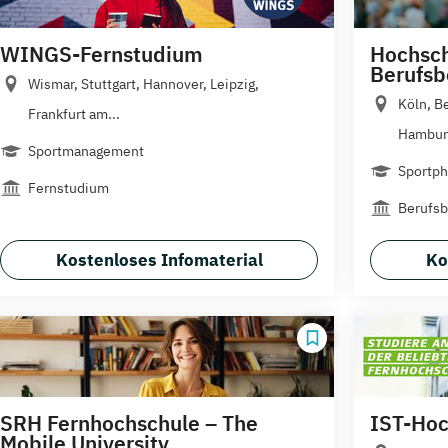
WINGS-Fernstudium
Hochsch
Berufsb
Wismar, Stuttgart, Hannover, Leipzig,
Köln, Be
Frankfurt am...
Hamburg
Sportmanagement
Sportph
Fernstudium
Berufsb
Kostenloses Infomaterial
Ko
SRH Fernhochschule – The
IST-Hoc
Mobile University