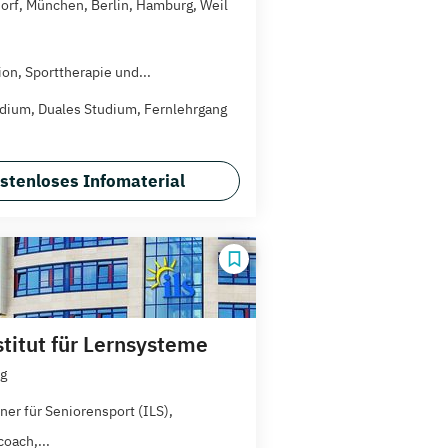
orf, München, Berlin, Hamburg, Weil
ion, Sporttherapie und...
dium, Duales Studium, Fernlehrgang
stenloses Infomaterial
stitut für Lernsysteme
g
ner für Seniorensport (ILS),
oach,...