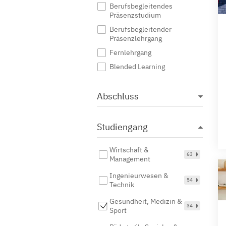
Berufsbegleitendes
Präsenzstudium
Berufsbegleitender
Präsenzlehrgang
Fernlehrgang
Blended Learning
Abschluss
Studiengang
Wirtschaft &
63
Management
Ingenieurwesen &
54
Technik
Gesundheit, Medizin &
34
Sport