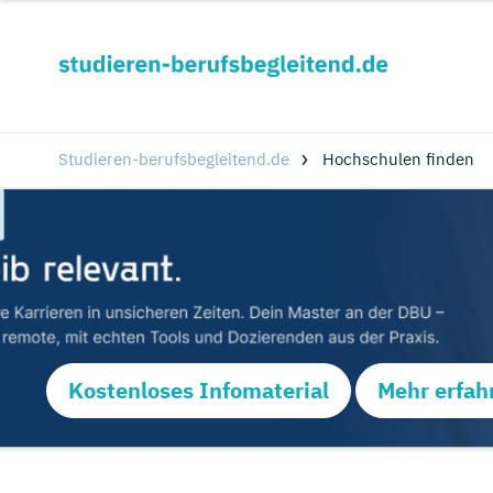
Studieren-berufsbegleitend.de
Hochschulen finden
Kostenloses Infomaterial
Mehr erfah