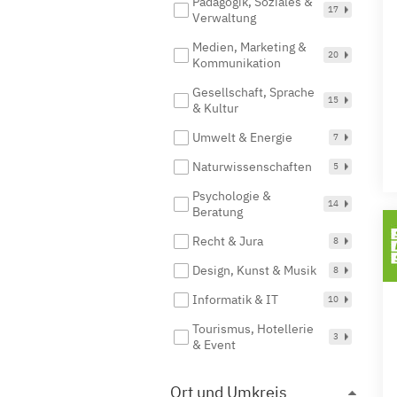
Pädagogik, Soziales &
17
Verwaltung
Medien, Marketing &
20
Kommunikation
Gesellschaft, Sprache
15
& Kultur
Umwelt & Energie
7
Naturwissenschaften
5
Psychologie &
14
Beratung
Recht & Jura
8
Design, Kunst & Musik
8
Informatik & IT
10
Tourismus, Hotellerie
3
& Event
Ort und Umkreis