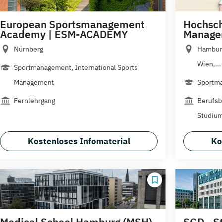
European Sportsmanagement
Hochsch
Academy | ESM-ACADEMY
Manage
Nürnberg
Hamburg
Wien,...
Sportmanagement, International Sports
Management
Sportma
Fernlehrgang
Berufsb
Studiu
Kostenloses Infomaterial
Ko
Medical School Hamburg (MSH)
SGD - S