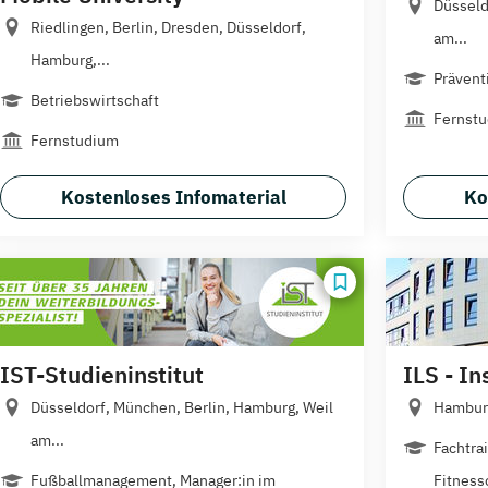
Düsseld
Riedlingen, Berlin, Dresden, Düsseldorf,
am...
Hamburg,...
Prävent
Betriebswirtschaft
Fernstu
Fernstudium
Kostenloses Infomaterial
Ko
IST-Studieninstitut
ILS - In
Düsseldorf, München, Berlin, Hamburg, Weil
Hambur
am...
Fachtrai
Fußballmanagement, Manager:in im
Fitnessc