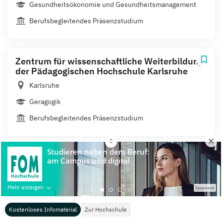
Gesundheitsökonomie und Gesundheitsmanagement
Berufsbegleitendes Präsenzstudium
Zentrum für wissenschaftliche Weiterbildung
der Pädagogischen Hochschule Karlsruhe
Karlsruhe
Geragogik
Berufsbegleitendes Präsenzstudium
Für Studierende
Für Hochschulen
Mehr anzeigen
Sponsored
Übersicht Studienportale
Mediadaten
Kostenloses Infomaterial
Zur Hochschule