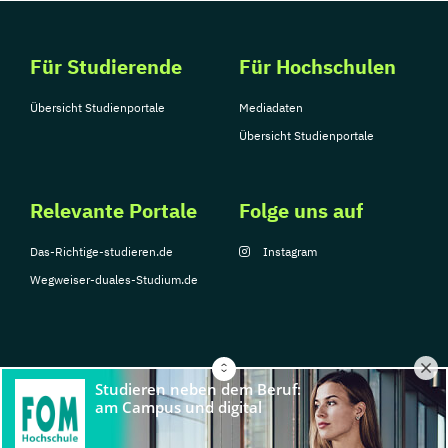
Für Studierende
Für Hochschulen
Übersicht Studienportale
Mediadaten
Übersicht Studienportale
Relevante Portale
Folge uns auf
Das-Richtige-studieren.de
Instagram
Wegweiser-duales-Studium.de
© Copyright 2026, TarGroup Media GmbH
Impressum
Über
Datenschutzerklärung
Nutzungsbedingungen
Barrier