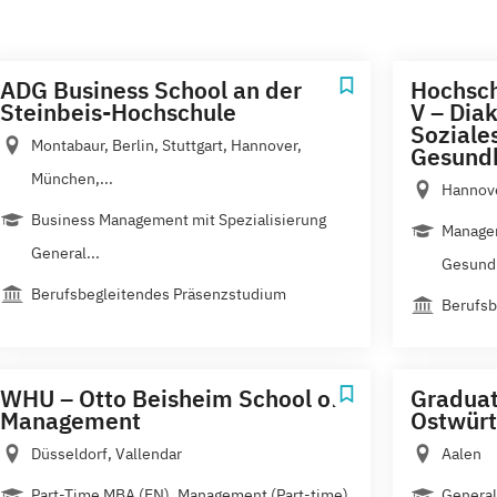
ADG Business School an der
Hochsch
Steinbeis-Hochschule
V – Dia
Soziale
Montabaur, Berlin, Stuttgart, Hannover,
Gesund
München,...
Hannov
Business Management mit Spezialisierung
Managem
General...
Gesund
Berufsbegleitendes Präsenzstudium
Berufsb
WHU – Otto Beisheim School of
Graduat
Management
Ostwür
Düsseldorf, Vallendar
Aalen
Part-Time MBA (EN), Management (Part-time)
Genera