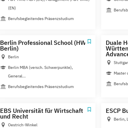
(EN)
Berufsb
Berufsbegleitendes Präsenzstudium
Berlin Professional School (HWR
Duale H
Berlin)
Württem
Advance
Berlin
Stuttga
Berlin MBA (versch. Schwerpunkte),
Master 
General...
Berufsb
Berufsbegleitendes Präsenzstudium
EBS Universität für Wirtschaft
ESCP Bu
und Recht
Berlin, 
Oestrich-Winkel