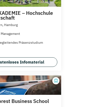
ADEMIE – Hochschule
tschaft
rn, Hamburg
l Management
egleitendes Präsenzstudium
stenloses Infomaterial
orest Business School