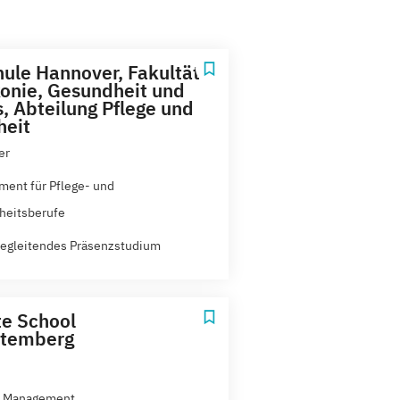
ule Hannover, Fakultät
konie, Gesundheit und
s, Abteilung Pflege und
heit
er
ent für Pflege- und
heitsberufe
egleitendes Präsenzstudium
e School
ttemberg
l Management