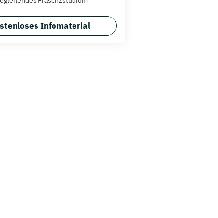
egleitendes Präsenzstudium
stenloses Infomaterial