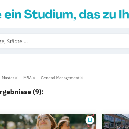
e ein Studium, das zu I
Master
MBA
General Management
rgebnisse (9):