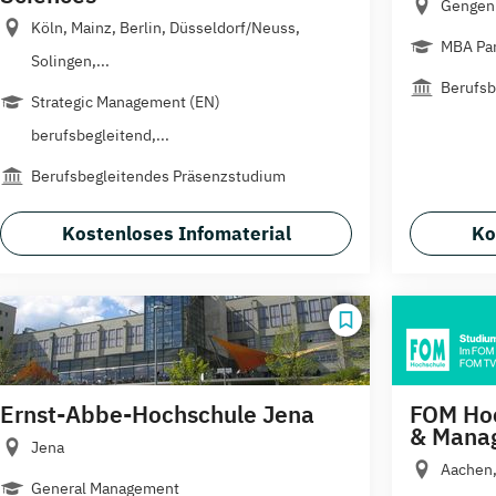
Gengenb
Köln, Mainz, Berlin, Düsseldorf/Neuss,
MBA Pa
Solingen,...
Berufsb
Strategic Management (EN)
berufsbegleitend,...
Berufsbegleitendes Präsenzstudium
Kostenloses Infomaterial
Ko
Ernst-Abbe-Hochschule Jena
FOM Hoc
& Mana
Jena
Aachen,
General Management