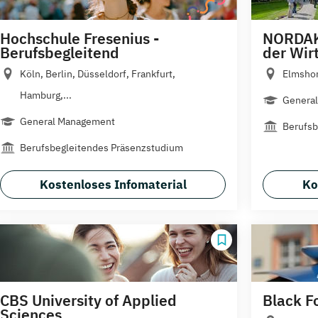
Hochschule Fresenius -
NORDAK
Berufsbegleitend
der Wir
Köln, Berlin, Düsseldorf, Frankfurt,
Elmsho
Hamburg,...
Genera
General Management
Berufsb
Berufsbegleitendes Präsenzstudium
Kostenloses Infomaterial
Ko
CBS University of Applied
Black F
Sciences