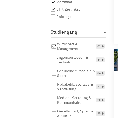
Zertifikat
IHK-Zertifikat
Infotage
Studiengang
Wirtschaft &
63
Management
Ingenieurwesen &
54
Technik
Gesundheit, Medizin &
34
Sport
Pädagogik, Soziales &
17
Verwaltung
Medien, Marketing &
20
Kommunikation
Gesellschaft, Sprache
15
& Kultur