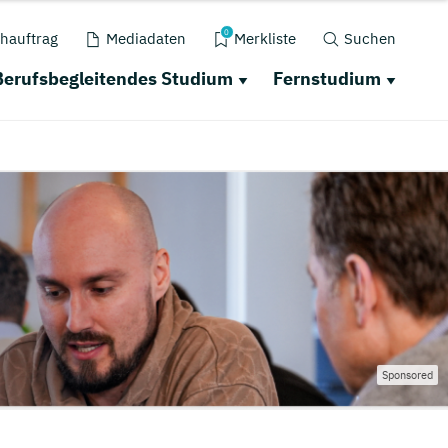
0
hauftrag
Mediadaten
Merkliste
Suchen
Berufsbegleitendes Studium
Fernstudium
Sponsored