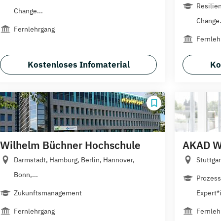
Resilie
Change...
Change.
Fernlehrgang
Fernleh
Kostenloses Infomaterial
Ko
Wilhelm Büchner Hochschule
AKAD We
Darmstadt, Hamburg, Berlin, Hannover,
Stuttgar
Bonn,...
Prozess
Zukunftsmanagement
Expert*i
Fernlehrgang
Fernleh