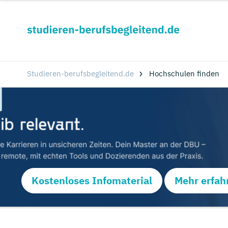
Studieren-berufsbegleitend.de
Hochschulen finden
Kostenloses Infomaterial
Mehr erfah