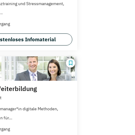
nztraining und Stressmanagement,
..
rgang
stenloses Infomaterial
iterbildung
t
manager*in digitale Methoden,
n für...
rgang