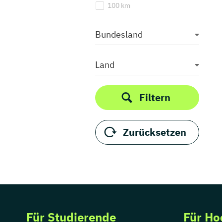
100 km
Bundesland
Land
Filtern
Zurücksetzen
Für Studierende
Für Ho