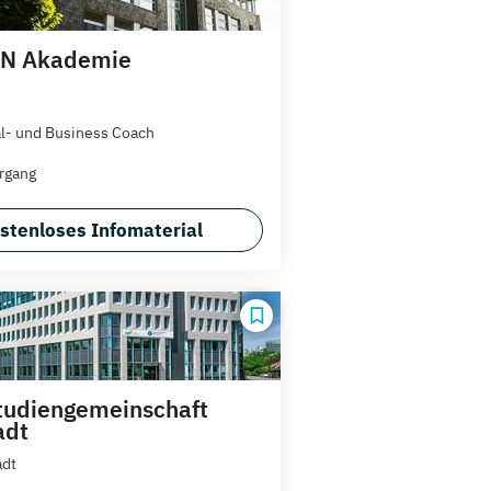
N Akademie
l- und Business Coach
rgang
stenloses Infomaterial
tudiengemeinschaft
adt
adt