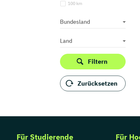
100 km
Bundesland
Land
Filtern
Zurücksetzen
Für Studierende
Für Ho