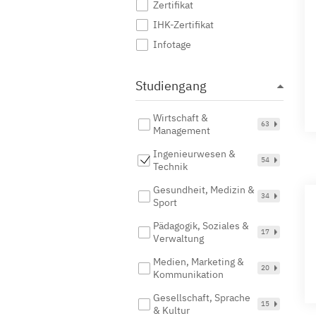
Zertifikat
IHK-Zertifikat
Infotage
Studiengang
Wirtschaft &
63
Management
Ingenieurwesen &
54
Technik
Gesundheit, Medizin &
34
Sport
Pädagogik, Soziales &
17
Verwaltung
Medien, Marketing &
20
Kommunikation
Gesellschaft, Sprache
15
& Kultur