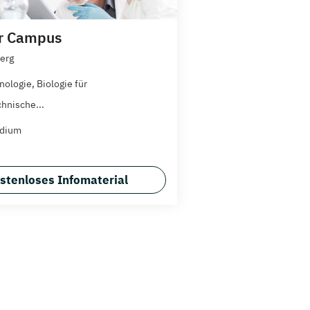
r Campus
erg
nologie, Biologie für
chnische...
udium
stenloses Infomaterial