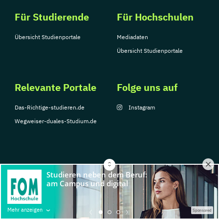
Für Studierende
Für Hochschulen
Übersicht Studienportale
Mediadaten
Übersicht Studienportale
Relevante Portale
Folge uns auf
Das-Richtige-studieren.de
Instagram
Wegweiser-duales-Studium.de
© Copyright 2026, TarGroup Media GmbH
Impressum
Über
Datenschutzerklärung
Nutzungsbedingungen
Barrier
Mehr anzeigen
Sponsored
uns