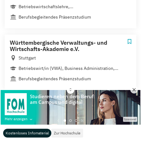
Betriebswirtschaftslehre,...
Berufsbegleitendes Präsenzstudium
Württembergische Verwaltungs- und
Wirtschafts-Akademie e.V.
Stuttgart
Betriebswirt/in (VWA), Business Administration,...
Berufsbegleitendes Präsenzstudium
Mehr anzeigen
Sponsored
Für Studierende
Für Hochschulen
Kostenloses Infomaterial
Zur Hochschule
Übersicht Studienportale
Mediadaten